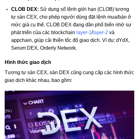
CLOB DEX:
Sử dụng sổ lệnh giới hạn (CLOB) tương
tự sàn CEX, cho phép người dùng đặt lệnh mua/bán ở
mức giá cụ thể. CLOB DEX đang dần phổ biến nhờ sự
phát triển của các blockchain
layer-1
/
layer-2
và
appchain, giúp cải thiện tốc độ giao dịch. Ví dụ: dYdX,
Serum DEX, Orderly Network.
Hình thức giao dịch
Tương tự sàn CEX, sàn DEX cũng cung cấp các hình thức
giao dịch khác nhau, bao gồm: