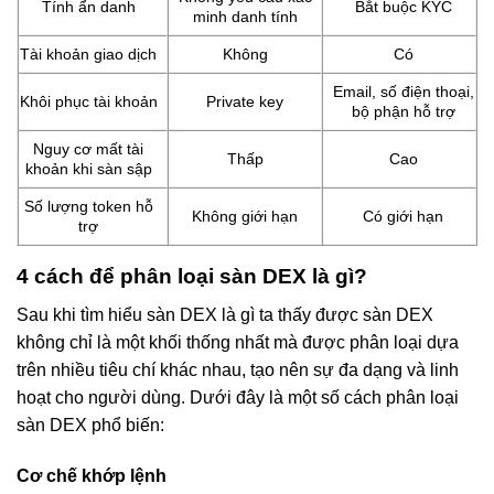
Tính ẩn danh
Bắt buộc KYC
minh danh tính
Tài khoản giao dịch
Không
Có
Email, số điện thoại,
Khôi phục tài khoản
Private key
bộ phận hỗ trợ
Nguy cơ mất tài
Thấp
Cao
khoản khi sàn sập
Số lượng token hỗ
Không giới hạn
Có giới hạn
trợ
4 cách để phân loại sàn DEX là gì?
Sau khi tìm hiểu sàn DEX là gì ta thấy được sàn DEX
không chỉ là một khối thống nhất mà được phân loại dựa
trên nhiều tiêu chí khác nhau, tạo nên sự đa dạng và linh
hoạt cho người dùng. Dưới đây là một số cách phân loại
sàn DEX phổ biến:
Cơ chế khớp lệnh