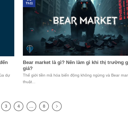
Th11
 đến
Bear market là gì? Nên làm gì khi thị trường 
giá?
của dự
Thế giới tiền mã hóa biến động không ngừng và Bear mar
thuật...
3
4
…
8