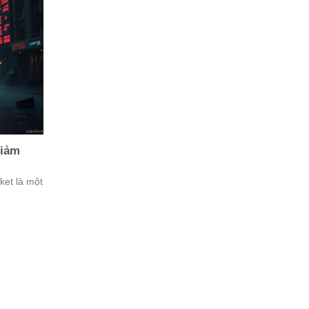
giảm
ket là một