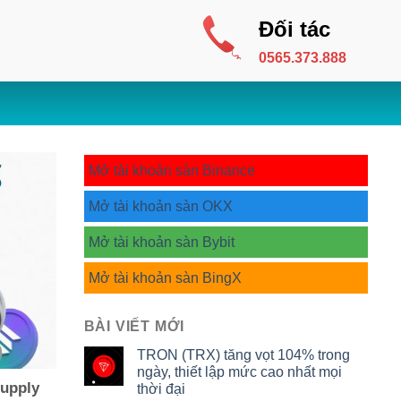
Đối tác
0565.373.888
Mở tài khoản sàn Binance
Mở tài khoản sàn OKX
Mở tài khoản sàn Bybit
Mở tài khoản sàn BingX
BÀI VIẾT MỚI
TRON (TRX) tăng vọt 104% trong
ngày, thiết lập mức cao nhất mọi
Supply
thời đại