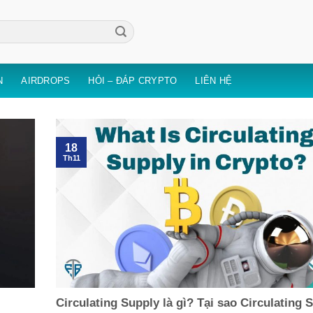
N
AIRDROPS
HỎI – ĐÁP CRYPTO
LIÊN HỆ
18
Th11
Circulating Supply là gì? Tại sao Circulating 