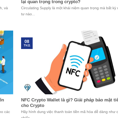
lại quan trọng trong crypto?
h, và
Circulating Supply là một khái niệm quan trọng mà bất kỳ
tư nào...
08
Th11
ến
NFC Crypto Wallet là gì? Giải pháp bảo mật tiê
cho Crypto
ho các
Hãy hình dung việc thanh toán tiền mã hóa dễ dàng như
chiếc...