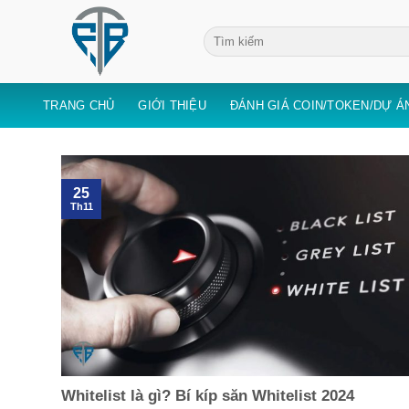
Skip
to
content
TRANG CHỦ
GIỚI THIỆU
ĐÁNH GIÁ COIN/TOKEN/DỰ Á
25
Th11
Whitelist là gì? Bí kíp săn Whitelist 2024