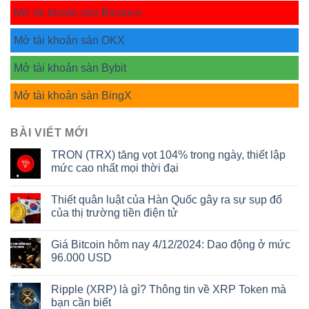
Mở tài khoản sàn Binance
Mở tài khoản sàn OKX
Mở tài khoản sàn Bybit
Mở tài khoản sàn BingX
BÀI VIẾT MỚI
TRON (TRX) tăng vọt 104% trong ngày, thiết lập
mức cao nhất mọi thời đại
Thiết quân luật của Hàn Quốc gây ra sự sụp đổ
của thị trường tiền điện tử
Giá Bitcoin hôm nay 4/12/2024: Dao động ở mức
96.000 USD
Ripple (XRP) là gì? Thông tin về XRP Token mà
bạn cần biết