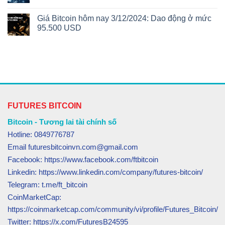
Giá Bitcoin hôm nay 3/12/2024: Dao động ở mức
95.500 USD
FUTURES BITCOIN
Bitcoin - Tương lai tài chính số
Hotline: 0849776787
Email futuresbitcoinvn.com@gmail.com
Facebook: https://www.facebook.com/ftbitcoin
Linkedin: https://www.linkedin.com/company/futures-bitcoin/
Telegram: t.me/ft_bitcoin
CoinMarketCap:
https://coinmarketcap.com/community/vi/profile/Futures_Bitcoin/
Twitter: https://x.com/FuturesB24595