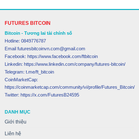
FUTURES BITCOIN
Bitcoin - Tương lai tài chính số
Hotline: 0849776787
Email futuresbitcoinvn.com@gmail.com
Facebook: https://www.facebook.com/ftbitcoin
Linkedin: https://www.linkedin.com/company/futures-bitcoin/
Telegram: t.me/ft_bitcoin
CoinMarketCap:
https://coinmarketcap.com/community/vi/profile/Futures_Bitcoin/
Twitter: https://x.com/FuturesB24595
DANH MỤC
Giới thiệu
Liên hệ