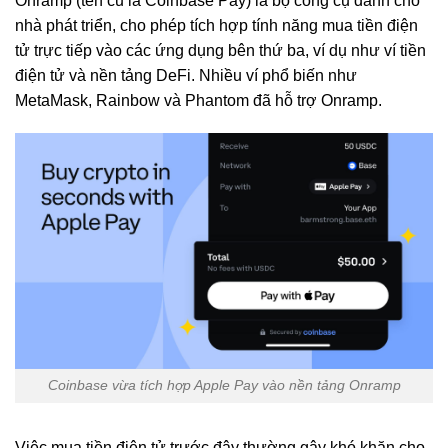
Onramp (tên cũ là Coinbase Pay) là bộ công cụ dành cho
nhà phát triển, cho phép tích hợp tính năng mua tiền điện
tử trực tiếp vào các ứng dụng bên thứ ba, ví dụ như ví tiền
điện tử và nền tảng DeFi. Nhiều ví phổ biến như
MetaMask, Rainbow và Phantom đã hỗ trợ Onramp.
Coinbase vừa tích hợp Apple Pay vào nền tảng Onramp
Việc mua tiền điện tử trước đây thường gây khó khăn cho