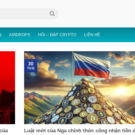
N
AIRDROPS
HỎI – ĐÁP CRYPTO
LIÊN HỆ
30
Th11
 của
Luật mới của Nga chính thức công nhận tiền đ