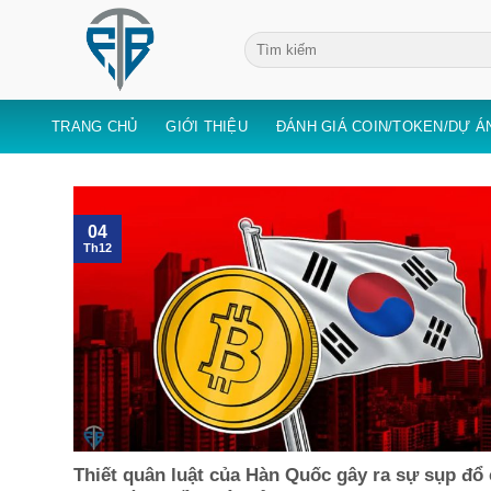
Skip
to
content
TRANG CHỦ
GIỚI THIỆU
ĐÁNH GIÁ COIN/TOKEN/DỰ Á
04
Th12
Thiết quân luật của Hàn Quốc gây ra sự sụp đổ