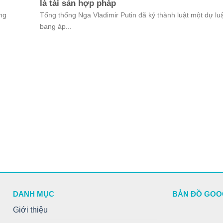
là tài sản hợp pháp
ng
Tổng thống Nga Vladimir Putin đã ký thành luật một dự luậ
bang áp...
DANH MỤC
BẢN ĐỒ GOO
Giới thiệu