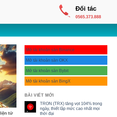
Đối tác
0565.373.888
Mở tài khoản sàn Binance
Mở tài khoản sàn OKX
Mở tài khoản sàn Bybit
Mở tài khoản sàn BingX
BÀI VIẾT MỚI
TRON (TRX) tăng vọt 104% trong
ngày, thiết lập mức cao nhất mọi
iện tử
thời đại