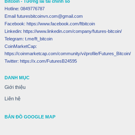
Bitcoin - Tương lai tài chính số
Hotline: 0849776787
Email futuresbitcoinvn.com@gmail.com
Facebook: https://www.facebook.com/ftbitcoin
Linkedin: https://www.linkedin.com/company/futures-bitcoin/
Telegram: t.me/ft_bitcoin
CoinMarketCap:
https://coinmarketcap.com/community/vi/profile/Futures_Bitcoin/
Twitter: https://x.com/FuturesB24595
DANH MỤC
Giới thiệu
Liên hệ
BẢN ĐỒ GOOGLE MAP