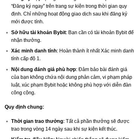
“Đăng ký ngay” trên trang sự kiện trong thời gian quy
định. Chỉ những hoạt động giao dịch sau khi đăng ký
mới được tính.
Sở hữu tài khoản Bybit
: Bạn cần có tài khoản Bybit để
nhận thưởng.
Xác minh danh tính
: Hoàn thành ít nhất Xác minh danh
tính cấp độ 1.
Nội dung đánh giá phù hợp
: Đảm bảo bài đánh giá
của bạn không chứa nội dung phản cảm, vi phạm pháp
luật, xúc phạm Bybit hoặc không phù hợp với diễn đàn
công cộng.
Quy định chung:
Thời gian trao thưởng
: Tất cả phần thưởng sẽ được
trao trong vòng 14 ngày sau khi sự kiện kết thúc.