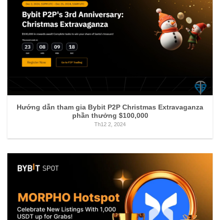
Hướng dẫn tham gia Bybit P2P Christmas Extravaganza
phần thưởng $100,000
Th12 2, 2024