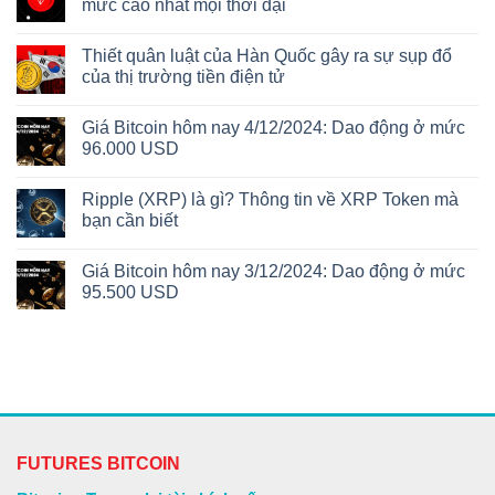
mức cao nhất mọi thời đại
Thiết quân luật của Hàn Quốc gây ra sự sụp đổ
của thị trường tiền điện tử
Giá Bitcoin hôm nay 4/12/2024: Dao động ở mức
96.000 USD
Ripple (XRP) là gì? Thông tin về XRP Token mà
bạn cần biết
Giá Bitcoin hôm nay 3/12/2024: Dao động ở mức
95.500 USD
FUTURES BITCOIN