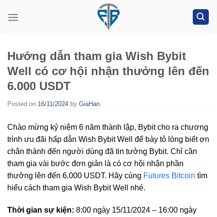
Skip
to
content
Hướng dẫn tham gia Wish Bybit
Well có cơ hội nhận thưởng lên đến
6.000 USDT
Posted on
16/11/2024
by
GiaHan
Chào mừng kỷ niệm 6 năm thành lập, Bybit cho ra chương
trình ưu đãi hấp dẫn Wish Bybit Well để bày tỏ lòng biết ơn
chân thành đến người dùng đã tin tưởng Bybit. Chỉ cần
tham gia vài bước đơn giản là có cơ hội nhận phần
thưởng lên đến 6.000 USDT. Hãy cùng
Futures Bitcoin
tìm
hiểu cách tham gia Wish Bybit Well nhé.
Thời gian sự kiện:
8:00 ngày 15/11/2024 – 16:00 ngày