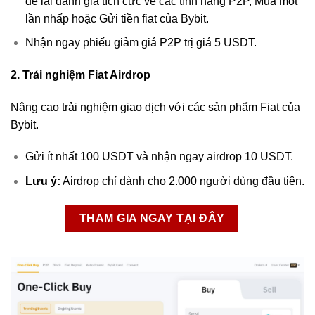
để lại đánh giá tích cực về các tính năng P2P, Mua một
lần nhấp hoặc Gửi tiền fiat của Bybit.
Nhận ngay phiếu giảm giá P2P trị giá 5 USDT.
2. Trải nghiệm Fiat Airdrop
Nâng cao trải nghiệm giao dịch với các sản phẩm Fiat của
Bybit.
Gửi ít nhất 100 USDT và nhận ngay airdrop 10 USDT.
Lưu ý:
Airdrop chỉ dành cho 2.000 người dùng đầu tiên.
THAM GIA NGAY TẠI ĐÂY