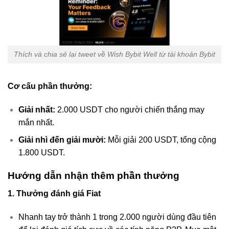
Thích và chia sẻ lại tweet về Wish Bybit Well từ tài khoản Bybit
Cơ cấu phần thưởng:
Giải nhất:
2.000 USDT cho người chiến thắng may
mắn nhất.
Giải nhì đến giải mười:
Mỗi giải 200 USDT, tổng cộng
1.800 USDT.
Hướng dẫn nhận thêm phần thưởng
1. Thưởng đánh giá Fiat
Nhanh tay trở thành 1 trong 2.000 người dùng đầu tiên