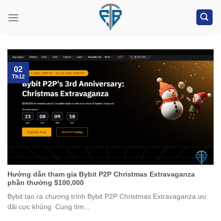
Skip
to
content
02
Th12
Hướng dẫn tham gia Bybit P2P Christmas Extravaganza
phần thưởng $100,000
Bybit tạo ra chương trình Bybit P2P Christmas Extravaganza ưu
đãi cực khủng. Cùng tìm...