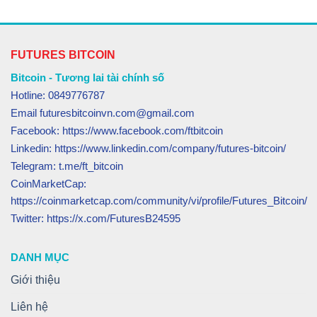
FUTURES BITCOIN
Bitcoin - Tương lai tài chính số
Hotline: 0849776787
Email futuresbitcoinvn.com@gmail.com
Facebook: https://www.facebook.com/ftbitcoin
Linkedin: https://www.linkedin.com/company/futures-bitcoin/
Telegram: t.me/ft_bitcoin
CoinMarketCap:
https://coinmarketcap.com/community/vi/profile/Futures_Bitcoin/
Twitter: https://x.com/FuturesB24595
DANH MỤC
Giới thiệu
Liên hệ