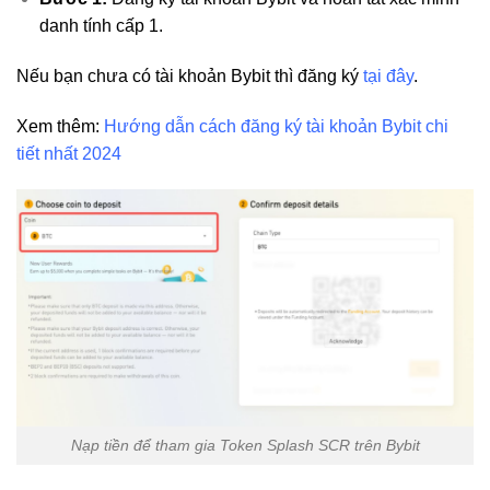
danh tính cấp 1.
Nếu bạn chưa có tài khoản Bybit thì đăng ký
tại đây
.
Xem thêm:
Hướng dẫn cách đăng ký tài khoản Bybit chi
tiết nhất 2024
Nạp tiền để tham gia Token Splash SCR trên Bybit