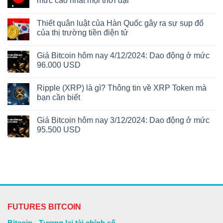
mức cao nhất mọi thời đại
Thiết quân luật của Hàn Quốc gây ra sự sụp đổ
của thị trường tiền điện tử
Giá Bitcoin hôm nay 4/12/2024: Dao động ở mức
96.000 USD
Ripple (XRP) là gì? Thông tin về XRP Token mà
bạn cần biết
Giá Bitcoin hôm nay 3/12/2024: Dao động ở mức
95.500 USD
FUTURES BITCOIN
Bitcoin - Tương lai tài chính số