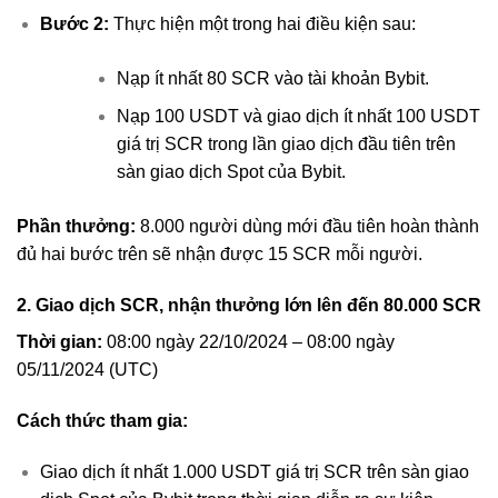
Bước 2:
Thực hiện một trong hai điều kiện sau:
Nạp ít nhất 80 SCR vào tài khoản Bybit.
Nạp 100 USDT và giao dịch ít nhất 100 USDT
giá trị SCR trong lần giao dịch đầu tiên trên
sàn giao dịch Spot của Bybit.
Phần thưởng:
8.000 người dùng mới đầu tiên hoàn thành
đủ hai bước trên sẽ nhận được 15 SCR mỗi người.
2. Giao dịch SCR, nhận thưởng lớn lên đến 80.000 SCR
Thời gian:
08:00 ngày 22/10/2024 – 08:00 ngày
05/11/2024 (UTC)
Cách thức tham gia:
Giao dịch ít nhất 1.000 USDT giá trị SCR trên sàn giao