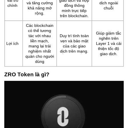
Vai trò
giao dịch và hợp
và tăng cường
dịch ngoài
chính
đồng thông
khả năng mở
chuỗi
minh trực tiếp
rộng.
trên blockchain.
Các blockchain
có thể tương
Giúp giảm tắc
tác với nhau
Duy trì tính toàn
nghẽn trên
liền mạch,
vẹn và bảo mật
Lợi ích
Layer 1 và cải
mang lại trải
của các giao
thiện tốc độ
nghiệm nhất
dịch trên mạng.
giao dịch.
quán cho người
dùng
ZRO Token là gì?