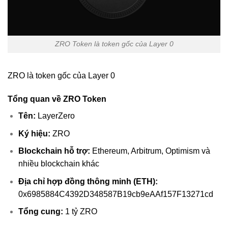
ZRO Token là token gốc của Layer 0
ZRO là token gốc của Layer 0
Tổng quan về ZRO Token
Tên:
LayerZero
Ký hiệu:
ZRO
Blockchain hỗ trợ:
Ethereum, Arbitrum, Optimism và
nhiều blockchain khác
Địa chỉ hợp đồng thông minh (ETH):
0x6985884C4392D348587B19cb9eAAf157F13271cd
Tổng cung:
1 tỷ ZRO