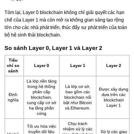
Tóm lại, Layer 0 blockchain không chỉ giải quyết các hạn
chế của Layer 1 mà còn mở ra không gian sáng tạo rộng
lớn cho các nhà phát triển, thúc đẩy sự phát triển của toàn
bộ hệ sinh thái blockchain.
So sánh Layer 0, Layer 1 và Layer 2
Tiêu
chí so
Layer 0
Layer 1
Layer 2
sánh
Là lớp nền tảng
trong hệ thống
Là lớp cơ sở,
Được xây dựng
phân cấp
bao gồm các
Định
dựa trên các
blockchain,
blockchain nổi
nghĩa
blockchain
cung cấp cơ sở
bật như Bitcoin
Layer 1
hạ tầng phần
và Ethereum.
cứng
Chịu trách
Tối ưu hóa việc
nhiệm xử lý các
truyền dữ liệu
Xử lý các giao