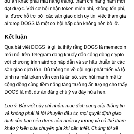
dự án khác phải mất hàng tháng, thậm chí hàng năm mới
đạt được. Với cơ hội nhận token miễn phí, không tốn phí,
lại được hỗ trợ bởi các sàn giao dịch uy tín, việc tham gia
airdrop DOGS là một cơ hội hấp dẫn không nên bỏ lỡ.
Kết luận
Qua bài viết DOGS là gì, ta thấy rằng DOGS là memecoin
mới nổi trên Telegram đang khuấy đảo cộng đồng crypto
với chương trình airdrop hấp dẫn và sự hậu thuẫn từ các
sàn giao dịch lớn. Dù thông tin về đội ngũ phát triển và lộ
trình ra mắt token vẫn còn là ẩn số, sức hút mạnh mẽ từ
cộng đồng cùng tiềm năng tăng trưởng ấn tượng cho thấy
DOGS là một dự án đáng chú ý và đầy hứa hẹn.
Lưu ý: Bài viết này chỉ nhằm mục đích cung cấp thông tin
và không phải là lời khuyên đầu tư, mọi quyết định giao
dịch của bạn nên được cân nhắc kỹ lưỡng và có thể tham
khảo ý kiến của chuyên gia khi cần thiết. Chúng tôi sẽ