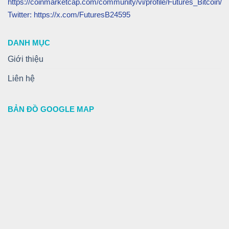
https://coinmarketcap.com/community/vi/profile/Futures_Bitcoin/
Twitter: https://x.com/FuturesB24595
DANH MỤC
Giới thiệu
Liên hệ
BẢN ĐỒ GOOGLE MAP