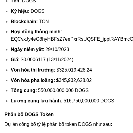
Tên:
DOGS
Ký hiệu:
DOGS
Blockchain:
TON
Hợp đồng thông minh:
EQCvxJy4eG8hyHBFsZ7eePxrRsUQSFE_jpptRAYBmc
Ngày niêm yết:
29/10/2023
Giá:
$0.0006117 (13/11/2024)
Vốn hóa thị trường:
$325,019,428.24
Vốn hóa pha loãng:
$345,932,628.02
Tổng cung:
550.000.000.000 DOGS
Lượng cung lưu hành:
516,750,000,000 DOGS
Phân bổ DOGS Token
Dự án công bố tỷ lệ phân bổ token DOGS như sau: