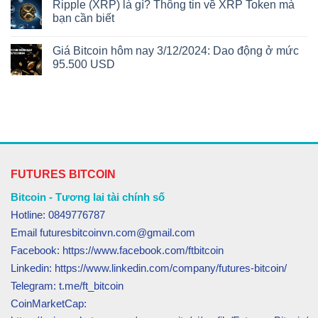
Ripple (XRP) là gì? Thông tin về XRP Token mà
bạn cần biết
Giá Bitcoin hôm nay 3/12/2024: Dao động ở mức
95.500 USD
FUTURES BITCOIN
Bitcoin - Tương lai tài chính số
Hotline: 0849776787
Email futuresbitcoinvn.com@gmail.com
Facebook: https://www.facebook.com/ftbitcoin
Linkedin: https://www.linkedin.com/company/futures-bitcoin/
Telegram: t.me/ft_bitcoin
CoinMarketCap: