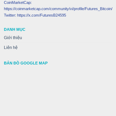
CoinMarketCap:
https://coinmarketcap.com/community/vi/profile/Futures_Bitcoin/
Twitter: https://x.com/FuturesB24595
DANH MỤC
Giới thiệu
Liên hệ
BẢN ĐỒ GOOGLE MAP