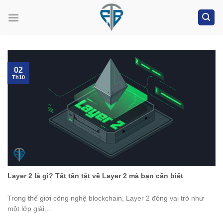
Skip
to
content
02
Th10
Layer 2 là gì? Tất tần tật về Layer 2 mà bạn cần biết
Trong thế giới công nghệ blockchain, Layer 2 đóng vai trò như
một lớp giải...