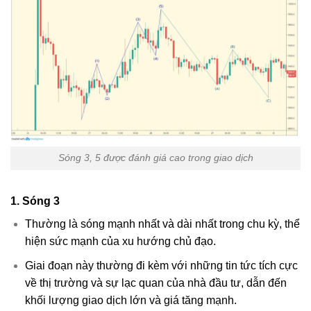
Sóng 3, 5 được đánh giá cao trong giao dịch
1. Sóng 3
Thường là sóng mạnh nhất và dài nhất trong chu kỳ, thể
hiện sức mạnh của xu hướng chủ đạo.
Giai đoạn này thường đi kèm với những tin tức tích cực
về thị trường và sự lạc quan của nhà đầu tư, dẫn đến
khối lượng giao dịch lớn và giá tăng mạnh.