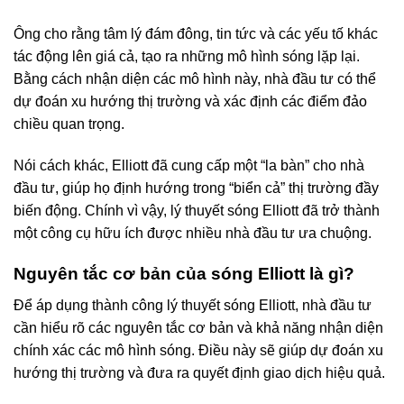
Ông cho rằng tâm lý đám đông, tin tức và các yếu tố khác
tác động lên giá cả, tạo ra những mô hình sóng lặp lại.
Bằng cách nhận diện các mô hình này, nhà đầu tư có thể
dự đoán xu hướng thị trường và xác định các điểm đảo
chiều quan trọng.
Nói cách khác, Elliott đã cung cấp một “la bàn” cho nhà
đầu tư, giúp họ định hướng trong “biển cả” thị trường đầy
biến động. Chính vì vậy, lý thuyết sóng Elliott đã trở thành
một công cụ hữu ích được nhiều nhà đầu tư ưa chuộng.
Nguyên tắc cơ bản của sóng Elliott là gì?
Để áp dụng thành công lý thuyết sóng Elliott, nhà đầu tư
cần hiểu rõ các nguyên tắc cơ bản và khả năng nhận diện
chính xác các mô hình sóng. Điều này sẽ giúp dự đoán xu
hướng thị trường và đưa ra quyết định giao dịch hiệu quả.