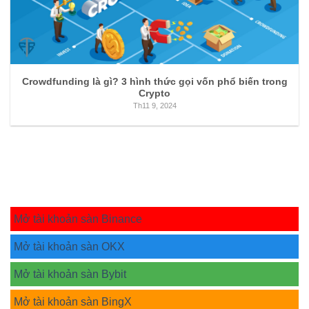
Crowdfunding là gì? 3 hình thức gọi vốn phổ biến trong
Crypto
Th11 9, 2024
Mở tài khoản sàn Binance
Mở tài khoản sàn OKX
Mở tài khoản sàn Bybit
Mở tài khoản sàn BingX