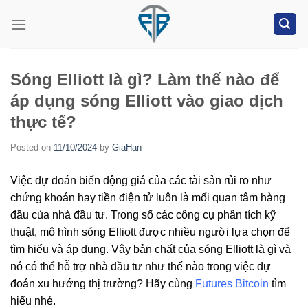
Skip
to
content
Sóng Elliott là gì? Làm thế nào để
áp dụng sóng Elliott vào giao dịch
thực tế?
Posted on
11/10/2024
by
GiaHan
Việc dự đoán biến động giá của các tài sản rủi ro như
chứng khoán hay tiền điện tử luôn là mối quan tâm hàng
đầu của nhà đầu tư. Trong số các công cụ phân tích kỹ
thuật, mô hình sóng Elliott được nhiều người lựa chọn để
tìm hiểu và áp dụng. Vậy bản chất của sóng Elliott là gì và
nó có thể hỗ trợ nhà đầu tư như thế nào trong việc dự
đoán xu hướng thị trường? Hãy cùng
Futures Bitcoin
tìm
hiểu nhé.