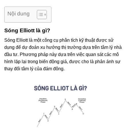
Nội dung
Sóng Elliott là gì?
Sóng Elliott là một công cụ phân tích kỹ thuật được sử
dụng để dự đoán xu hướng thị trường dựa trên tâm lý nhà
đầu tư. Phương pháp này dựa trên việc quan sát các mô
hình lặp lại trong biến động giá, được cho là phản ánh sự
thay đổi tâm lý của đám đông.