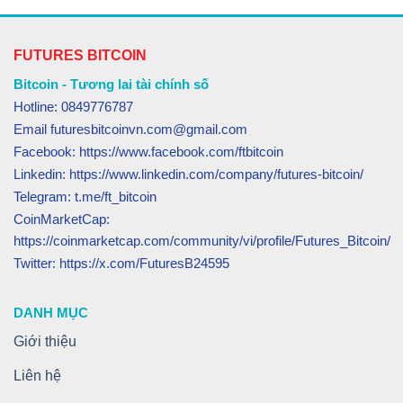
FUTURES BITCOIN
Bitcoin - Tương lai tài chính số
Hotline: 0849776787
Email futuresbitcoinvn.com@gmail.com
Facebook: https://www.facebook.com/ftbitcoin
Linkedin: https://www.linkedin.com/company/futures-bitcoin/
Telegram: t.me/ft_bitcoin
CoinMarketCap:
https://coinmarketcap.com/community/vi/profile/Futures_Bitcoin/
Twitter: https://x.com/FuturesB24595
DANH MỤC
Giới thiệu
Liên hệ