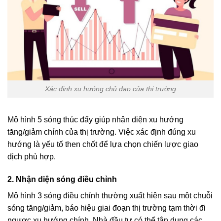
Xác định xu hướng chủ đạo của thị trường
Mô hình 5 sóng thúc đẩy giúp nhận diện xu hướng
tăng/giảm chính của thị trường. Việc xác định đúng xu
hướng là yếu tố then chốt để lựa chọn chiến lược giao
dịch phù hợp.
2. Nhận diện sóng điều chỉnh
Mô hình 3 sóng điều chỉnh thường xuất hiện sau một chuỗi
sóng tăng/giảm, báo hiệu giai đoạn thị trường tạm thời đi
ngược xu hướng chính. Nhà đầu tư có thể tận dụng các