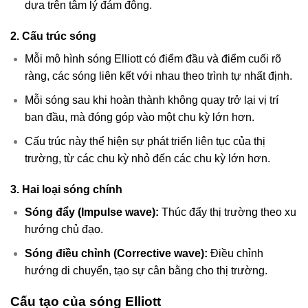
dựa trên tâm lý đám đông.
2. Cấu trúc sóng
Mỗi mô hình sóng Elliott có điểm đầu và điểm cuối rõ
ràng, các sóng liên kết với nhau theo trình tự nhất định.
Mỗi sóng sau khi hoàn thành không quay trở lại vị trí
ban đầu, mà đóng góp vào một chu kỳ lớn hơn.
Cấu trúc này thể hiện sự phát triển liên tục của thị
trường, từ các chu kỳ nhỏ đến các chu kỳ lớn hơn.
3. Hai loại sóng chính
Sóng đẩy (Impulse wave):
Thúc đẩy thị trường theo xu
hướng chủ đạo.
Sóng điều chỉnh (Corrective wave):
Điều chỉnh
hướng di chuyển, tạo sự cân bằng cho thị trường.
Cấu tạo của sóng Elliott