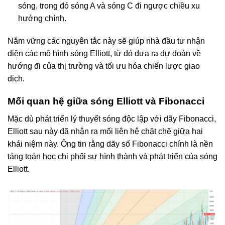
sóng, trong đó sóng A và sóng C đi ngược chiều xu
hướng chính.
Nắm vững các nguyên tắc này sẽ giúp nhà đầu tư nhận
diện các mô hình sóng Elliott, từ đó đưa ra dự đoán về
hướng đi của thị trường và tối ưu hóa chiến lược giao
dịch.
Mối quan hệ giữa sóng Elliott và Fibonacci
Mặc dù phát triển lý thuyết sóng độc lập với dãy Fibonacci,
Elliott sau này đã nhận ra mối liên hệ chặt chẽ giữa hai
khái niệm này. Ông tin rằng dãy số Fibonacci chính là nền
tảng toán học chi phối sự hình thành và phát triển của sóng
Elliott.