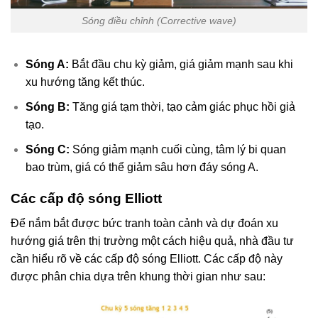
Sóng điều chỉnh (Corrective wave)
Sóng A:
Bắt đầu chu kỳ giảm, giá giảm mạnh sau khi
xu hướng tăng kết thúc.
Sóng B:
Tăng giá tạm thời, tạo cảm giác phục hồi giả
tạo.
Sóng C:
Sóng giảm mạnh cuối cùng, tâm lý bi quan
bao trùm, giá có thể giảm sâu hơn đáy sóng A.
Các cấp độ sóng Elliott
Để nắm bắt được bức tranh toàn cảnh và dự đoán xu
hướng giá trên thị trường một cách hiệu quả, nhà đầu tư
cần hiểu rõ về các cấp độ sóng Elliott. Các cấp độ này
được phân chia dựa trên khung thời gian như sau: