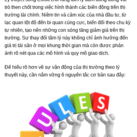
trò then chốt trong việc hình thành các biến động trên thị
trường tài chính. Niềm tin và cảm xúc của nhà đầu tư, từ
lạc quan tột độ đến bi quan cùng cực, biến đổi theo chu kỳ
tự nhiên, tạo nên những con sóng tăng giảm giá trên thị
trường. Sự thay đổi tâm lý này không chỉ ảnh hưởng đến
giá trị tài sản ở mọi khung thời gian mà còn được phản
ánh rõ nét qua các mô hình và quy mô giao dịch.
Để hiểu rõ hơn về sự vận động của thị trường theo lý
thuyết này, cần nắm vững 6 nguyên tắc cơ bản sau đây: