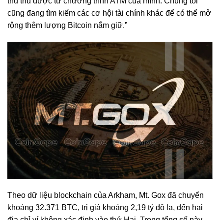
thu thu được từ chương trình ATM của mình. Chúng tôi
cũng đang tìm kiếm các cơ hội tài chính khác để có thể mở
rộng thêm lượng Bitcoin nắm giữ.”
Theo dữ liệu blockchain của Arkham, Mt. Gox đã chuyển
khoảng 32.371 BTC, trị giá khoảng 2,19 tỷ đô la, đến hai
địa chỉ ví không xác định vào thứ Hai. Trong tổng số này,