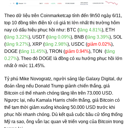
Theo dữ liệu trên Coinmarketcap tính đến 9h50 ngày 6/11,
top 10 đồng tiền điện tử có giá trị lớn nhất thị trường hôm
nay có dấu hiệu phục hồi như: BTC (
tăng 4.81%
), ETH
(
tăng 3.22%
), USDT (
tăng 0.09%
), BNB (
tăng 3.39%
), SOL
(
tăng 9.27%
), XRP (
tăng 2.98%
), USDC (
giảm 0.02%
),
DOGE (
tăng 11.45%
), TRON (
giảm 0.94%
), TON (
tăng
0.27%
). Theo đó DOGE là đồng có xu hướng phục hồi lớn
nhất ở mức 11.45%.
Tỷ phú Mike Novogratz, người sáng lập Galaxy Digital, dự
đoán rằng nếu Donald Trump giành chiến thắng, giá
Bitcoin có thể nhanh chóng tăng lên trên 73.000 USD.
Ngược lại, nếu Kamala Harris chiến thắng, giá Bitcoin có
thể tạm thời giảm xuống khoảng 50.000 USD trước khi
phục hồi nhanh chóng. Dù kết quả cuộc bầu cử tổng thống
Mỹ ra sao, ông vẫn lạc quan về triển vọng của Bitcoin trong