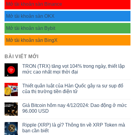
Mở tài khoản sàn Binance
Mở tài khoản sàn OKX
Mở tài khoản sàn Bybit
Mở tài khoản sàn BingX
BÀI VIẾT MỚI
TRON (TRX) tăng vọt 104% trong ngày, thiết lập
mức cao nhất mọi thời đại
Thiết quân luật của Hàn Quốc gây ra sự sụp đổ
của thị trường tiền điện tử
Giá Bitcoin hôm nay 4/12/2024: Dao động ở mức
96.000 USD
Ripple (XRP) là gì? Thông tin về XRP Token mà
bạn cần biết