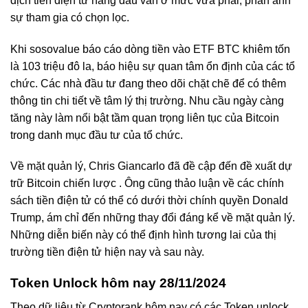
dịch tiền điện tử hàng đầu vẫn ở mức vừa phải, phản ánh
sự tham gia có chọn lọc.
Khi sosovalue báo cáo dòng tiền vào ETF BTC khiêm tốn
là 103 triệu đô la, báo hiệu sự quan tâm ổn định của các tổ
chức. Các nhà đầu tư đang theo dõi chặt chẽ để có thêm
thông tin chi tiết về tâm lý thị trường. Nhu cầu ngày càng
tăng này làm nổi bật tầm quan trọng liên tục của Bitcoin
trong danh mục đầu tư của tổ chức.
Về mặt quản lý, Chris Giancarlo đã đề cập đến đề xuất dự
trữ Bitcoin chiến lược . Ông cũng thảo luận về các chính
sách tiền điện tử có thể có dưới thời chính quyền Donald
Trump, ám chỉ đến những thay đổi đáng kể về mặt quản lý.
Những diễn biến này có thể định hình tương lai của thị
trường tiền điện tử hiện nay và sau này.
Token Unlock hôm nay 28/11/2024
Theo dữ liệu từ Cryptorank hôm nay có các Token unlock