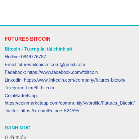
FUTURES BITCOIN
Bitcoin - Tương lai tài chính số
Hotline: 0849776787
Email futuresbitcoinvn.com@gmail.com
Facebook: https://www.facebook.com/ftbitcoin
Linkedin: https://www.linkedin.com/company/futures-bitcoin/
Telegram: t.me/ft_bitcoin
CoinMarketCap:
https://coinmarketcap.com/community/vi/profile/Futures_Bitcoin/
Twitter: https://x.com/FuturesB24595
DANH MỤC
Giới thiệu