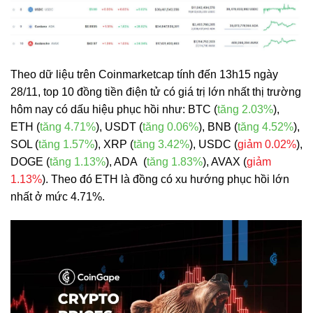
Theo dữ liệu trên Coinmarketcap tính đến 13h15 ngày
28/11, top 10 đồng tiền điện tử có giá trị lớn nhất thị trường
hôm nay có dấu hiệu phục hồi như: BTC (
tăng 2.03%
),
ETH (
tăng 4.71%
), USDT (
tăng 0.06%
), BNB (
tăng 4.52%
),
SOL (
tăng 1.57%
), XRP (
tăng 3.42%
), USDC (
giảm 0.02%
),
DOGE (
tăng 1.13%
),
ADA (
tăng 1.83%
), AVAX (
giảm
1.13%
). Theo đó ETH là đồng có xu hướng phục hồi lớn
nhất ở mức 4.71%.