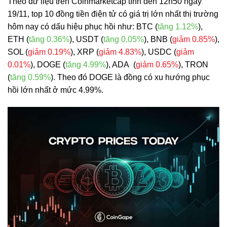
Theo dữ liệu trên Coinmarketcap tính đến 12h50 ngày
19/11, top 10 đồng tiền điện tử có giá trị lớn nhất thị trường
hôm nay có dấu hiệu phục hồi như: BTC (
tăng 1.12%
),
ETH (
tăng 0.36%
), USDT (
tăng 0.05%
), BNB (
giảm 0.85%
),
SOL (
giảm 0.19%
), XRP (
giảm 4.83%
), USDC (
giảm
0.01%
), DOGE (
tăng 4.99%
),
ADA (
giảm 0.65%
), TRON
(
tăng 0.59%
). Theo đó DOGE là đồng có xu hướng phục
hồi lớn nhất ở mức 4.99%.