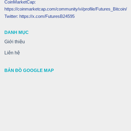
CoinMarketCap:
https://coinmarketcap.com/community/vi/profile/Futures_Bitcoin/
Twitter: https://x.com/FuturesB24595
DANH MỤC
Giới thiệu
Liên hệ
BẢN ĐỒ GOOGLE MAP