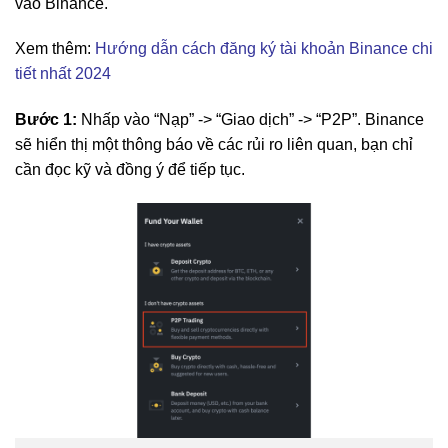
vào Binance.
Xem thêm:
Hướng dẫn cách đăng ký tài khoản Binance chi
tiết nhất 2024
Bước 1:
Nhấp vào “Nạp” -> “Giao dịch” -> “P2P”. Binance
sẽ hiển thị một thông báo về các rủi ro liên quan, bạn chỉ
cần đọc kỹ và đồng ý để tiếp tục.