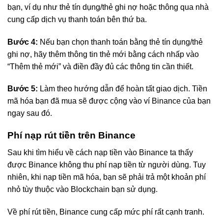
bạn, ví dụ như thẻ tín dụng/thẻ ghi nợ hoặc thông qua nhà
cung cấp dịch vụ thanh toán bên thứ ba.
Bước 4:
Nếu bạn chọn thanh toán bằng thẻ tín dụng/thẻ
ghi nợ, hãy thêm thông tin thẻ mới bằng cách nhấp vào
“Thêm thẻ mới” và điền đầy đủ các thông tin cần thiết.
Bước 5:
Làm theo hướng dẫn để hoàn tất giao dịch. Tiền
mã hóa bạn đã mua sẽ được cộng vào ví Binance của bạn
ngay sau đó.
Phí nạp rút tiền trên Binance
Sau khi tìm hiểu về cách nạp tiền vào Binance ta thấy
được Binance không thu phí nạp tiền từ người dùng. Tuy
nhiên, khi nạp tiền mã hóa, bạn sẽ phải trả một khoản phí
nhỏ tùy thuộc vào Blockchain bạn sử dụng.
Về phí rút tiền, Binance cung cấp mức phí rất cạnh tranh.