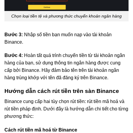
Chọn loại tiền tệ và phương thức chuyển khoản ngân hàng
Bước 3:
Nhập số tiền bạn muốn nạp vào tài khoản
Binance.
Bước 4:
Hoàn tất quá trình chuyển tiền từ tài khoản ngân
hàng của bạn, sử dụng thông tin ngân hàng được cung
cấp bởi Binance. Hãy đảm bảo tên trên tài khoản ngân
hàng trùng khớp với tên đã đăng ký trên Binance.
Hướng dẫn cách rút tiền trên sàn Binance
Binance cung cấp hai tùy chọn rút tiền: rút tiền mã hoá và
rút tiền pháp định. Dưới đây là hướng dẫn chi tiết cho từng
phương thức:
Cách rút tiền mã hoá
từ Binance