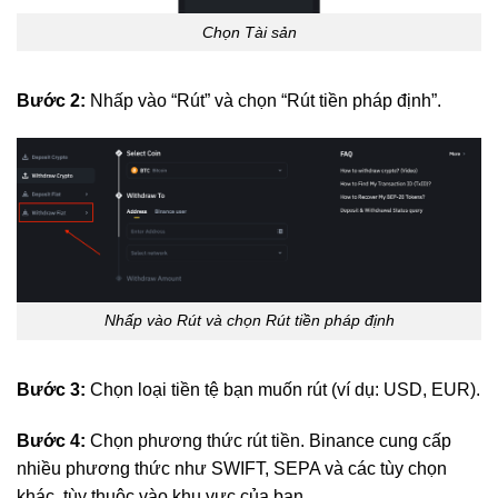
Chọn Tài sản
Bước 2:
Nhấp vào “Rút” và chọn “Rút tiền pháp định”.
Nhấp vào Rút và chọn Rút tiền pháp định
Bước 3:
Chọn loại tiền tệ bạn muốn rút (ví dụ: USD, EUR).
Bước 4:
Chọn phương thức rút tiền. Binance cung cấp
nhiều phương thức như SWIFT, SEPA và các tùy chọn
khác, tùy thuộc vào khu vực của bạn.