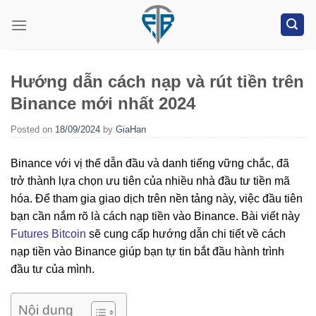
Skip
to
content
Hướng dẫn cách nạp và rút tiền trên
Binance mới nhất 2024
Posted on
18/09/2024
by
GiaHan
Binance với vị thế dẫn đầu và danh tiếng vững chắc, đã
trở thành lựa chọn ưu tiên của nhiều nhà đầu tư tiền mã
hóa. Để tham gia giao dịch trên nền tảng này, việc đầu tiên
bạn cần nắm rõ là cách nạp tiền vào Binance. Bài viết này
Futures Bitcoin
sẽ cung cấp hướng dẫn chi tiết về cách
nạp tiền vào Binance giúp bạn tự tin bắt đầu hành trình
đầu tư của mình.
Nội dung