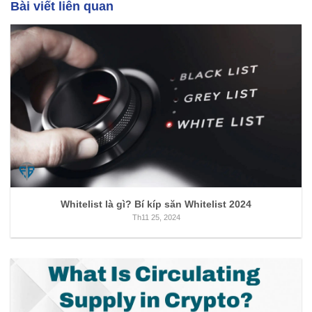
Bài viết liên quan
Whitelist là gì? Bí kíp săn Whitelist 2024
Th11 25, 2024