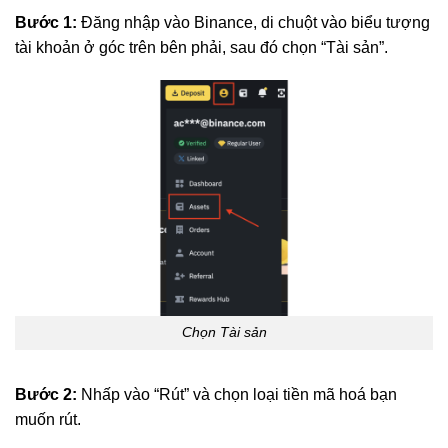
Bước 1:
Đăng nhập vào Binance, di chuột vào biểu tượng
tài khoản ở góc trên bên phải, sau đó chọn “Tài sản”.
Chọn Tài sản
Bước 2:
Nhấp vào “Rút” và chọn loại tiền mã hoá bạn
muốn rút.