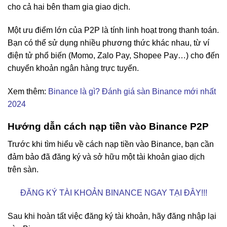
cho cả hai bên tham gia giao dịch.
Một ưu điểm lớn của P2P là tính linh hoạt trong thanh toán.
Bạn có thể sử dụng nhiều phương thức khác nhau, từ ví
điện tử phổ biến (Momo, Zalo Pay, Shopee Pay…) cho đến
chuyển khoản ngân hàng trực tuyến.
Xem thêm:
Binance là gì? Đánh giá sàn Binance mới nhất
2024
Hướng dẫn cách nạp tiền vào Binance P2P
Trước khi tìm hiểu về cách nạp tiền vào Binance, bạn cần
đảm bảo đã đăng ký và sở hữu một tài khoản giao dịch
trên sàn.
ĐĂNG KÝ TÀI KHOẢN BINANCE NGAY TẠI ĐÂY!!!
Sau khi hoàn tất việc đăng ký tài khoản, hãy đăng nhập lại