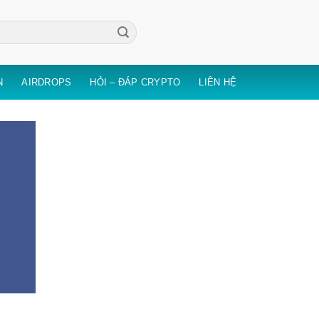
N
AIRDROPS
HỎI – ĐÁP CRYPTO
LIÊN HỆ