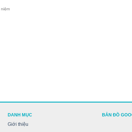
i niệm
DANH MỤC
BẢN ĐỒ GOO
Giới thiệu