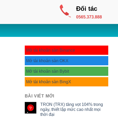
Đối tác
0565.373.888
Mở tài khoản sàn Binance
Mở tài khoản sàn OKX
Mở tài khoản sàn Bybit
Mở tài khoản sàn BingX
BÀI VIẾT MỚI
TRON (TRX) tăng vọt 104% trong
ngày, thiết lập mức cao nhất mọi
thời đại