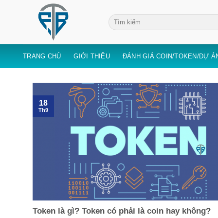
Skip
to
content
TRANG CHỦ
GIỚI THIỆU
ĐÁNH GIÁ COIN/TOKEN/DỰ Á
18
Th9
Token là gì? Token có phải là coin hay không?