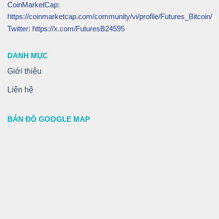
CoinMarketCap:
https://coinmarketcap.com/community/vi/profile/Futures_Bitcoin/
Twitter: https://x.com/FuturesB24595
DANH MỤC
Giới thiệu
Liên hệ
BẢN ĐỒ GOOGLE MAP