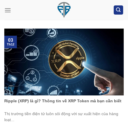
Skip
to
content
03
Th12
Ripple (XRP) là gì? Thông tin về XRP Token mà bạn cần biết
Thị trường tiền điện tử luôn sôi động với sự xuất hiện của hàng
loạt...