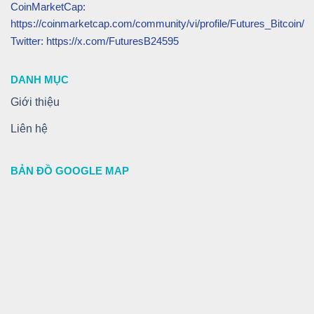
CoinMarketCap:
https://coinmarketcap.com/community/vi/profile/Futures_Bitcoin/
Twitter: https://x.com/FuturesB24595
DANH MỤC
Giới thiệu
Liên hệ
BẢN ĐỒ GOOGLE MAP